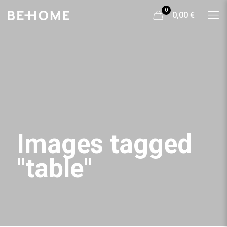
0
0,00 €
Images tagged
"table"