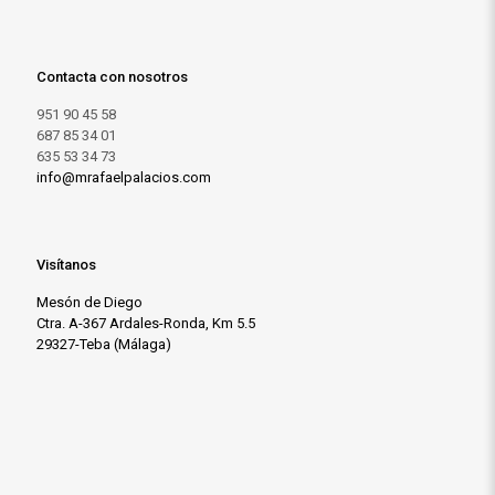
Contacta con nosotros
951 90 45 58
687 85 34 01
635 53 34 73
info@mrafaelpalacios.com
Visítanos
Mesón de Diego
Ctra. A-367 Ardales-Ronda, Km 5.5
29327-Teba (Málaga)