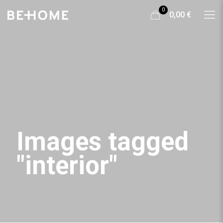
0
0,00 €
Images tagged
"interior"