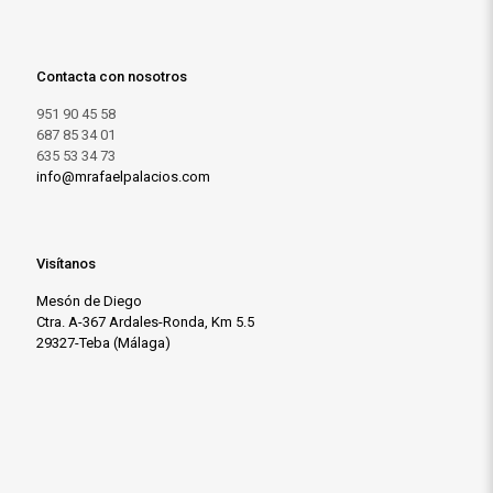
Contacta con nosotros
951 90 45 58
687 85 34 01
635 53 34 73
info@mrafaelpalacios.com
Visítanos
Mesón de Diego
Ctra. A-367 Ardales-Ronda, Km 5.5
29327-Teba (Málaga)