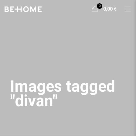
0
0,00 €
Images tagged
"divan"