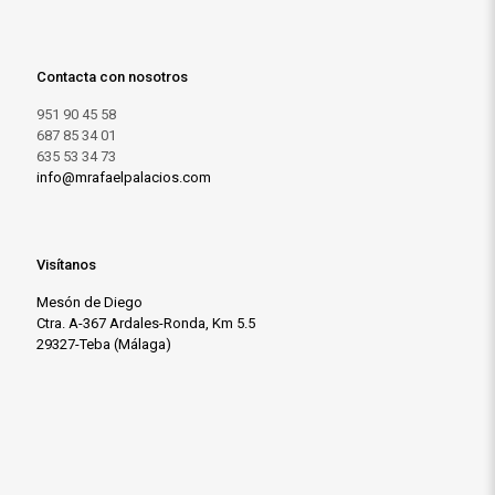
Contacta con nosotros
951 90 45 58
687 85 34 01
635 53 34 73
info@mrafaelpalacios.com
Visítanos
Mesón de Diego
Ctra. A-367 Ardales-Ronda, Km 5.5
29327-Teba (Málaga)